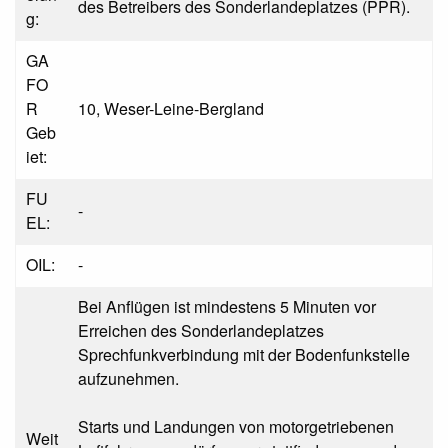
des Betreibers des Sonderlandeplatzes (PPR).
g:
GA
FO
R
10, Weser-Leine-Bergland
Geb
iet:
FU
-
EL:
OIL:
-
Bei Anflügen ist mindestens 5 Minuten vor
Erreichen des Sonderlandeplatzes
Sprechfunkverbindung mit der Bodenfunkstelle
aufzunehmen.
Starts und Landungen von motorgetriebenen
Weit