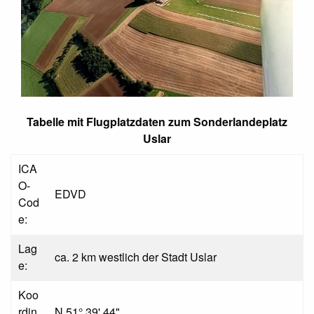
Tabelle mit Flugplatzdaten zum Sonderlandeplatz
Uslar
ICA
O-
EDVD
Cod
e:
Lag
ca. 2 km westlich der Stadt Uslar
e:
Koo
rdin
N 51° 39' 44"