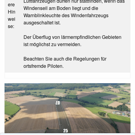
Luftfahrzeugen dürfen nur stattfinden, wenn das
ere
Windenseil am Boden liegt und die
Hin
Warnblinkleuchte des Windenfahrzeugs
wei
ausgeschaltet ist.
se:
Der Überflug von lärmempfindlichen Gebieten
ist möglichst zu vermeiden.
Beachten Sie auch die Regelungen für
ortsfremde Piloten.