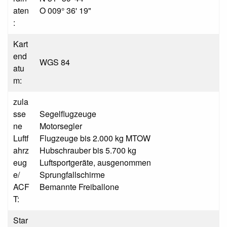
aten
O 009° 36' 19"
:
Kart
end
WGS 84
atu
m:
zula
sse
Segelflugzeuge
ne
Motorsegler
Luftf
Flugzeuge bis 2.000 kg MTOW
ahrz
Hubschrauber bis 5.700 kg
eug
Luftsportgeräte, ausgenommen
e/
Sprungfallschirme
ACF
Bemannte Freiballone
T:
Star