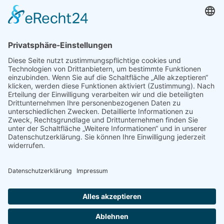
Kontakt
Impressum
Datenschutz
Sitemap
Cookie-Einstellungen
Luftsportvereinigung Solling e.V.
Malliehäger Straße 17
37170 Uslar
Kontakt
+49 151 17532743
E-Mail