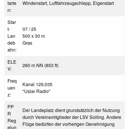
tarte
Windenstart, Luftfahrzeugschlepp, Eigenstart
n:
Star
t-
07 / 25
Lan
500 x 30 m
deb
Gras
ahn:
ELE
260 m NN (853 ft)
V:
Freq
Kanal 129,035
uen
"Uslar Radio"
z:
PP
Der Landeplatz dient grundsätzlich der Nutzung
R
durch Vereinsmitglieder der LSV Solling. Andere
Reg
Flüge bedürfen der vorherigen Genehmigung
elun